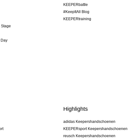
KEEPERbattle
#KeepItAll Blog
KEEPERtraining
& Stage
 Day
Highlights
adidas Keepershandschoenen
rt
KEEPERsport Keepershandschoenen
reusch Keepershandschoenen