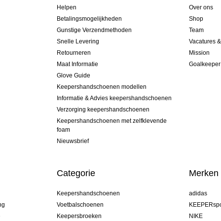
Helpen
Over ons
Betalingsmogelijkheden
Shop
Gunstige Verzendmethoden
Team
Snelle Levering
Vacatures 
Retourneren
Mission
Maat Informatie
Goalkeeper
Glove Guide
Keepershandschoenen modellen
Informatie & Advies keepershandschoenen
Verzorging keepershandschoenen
Keepershandschoenen met zelfklevende
foam
Nieuwsbrief
Categorie
Merken
Keepershandschoenen
adidas
ng
Voetbalschoenen
KEEPERspo
e
Keepersbroeken
NIKE