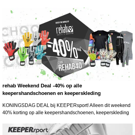
Freccia tot een ware revolutie in zaken als beweeglijkheid en
draagcomfort.
rehab Weekend Deal -40% op alle
keepershandschoenen en keeperskleding
KONINGSDAG DEAL bij KEEPERsport! Alleen dit weekend
40% korting op alle keepershandschoenen, keeperskleding
en underwear van rehab! Gebruik hiervoor kortingscode
"REHAB40" en profiteer!