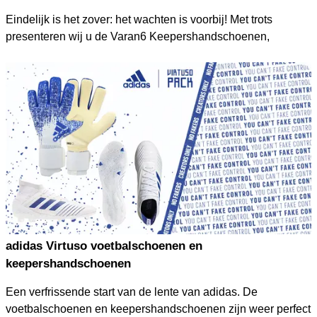
Eindelijk is het zover: het wachten is voorbij! Met trots
presenteren wij u de Varan6 Keepershandschoenen,
ontworpen met passie en hartstocht. Door onze geweldige
samenwerking met veel amateur- en profkeepers
presenteren wij u een model welke is voorzien van alle must-
haves voor elke doelman!
adidas Virtuso voetbalschoenen en
keepershandschoenen
Een verfrissende start van de lente van adidas. De
voetbalschoenen en keepershandschoenen zijn weer perfect