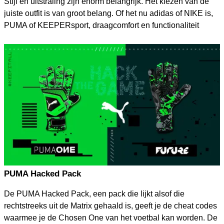
Stijl en uitstraling zijn enorm belangrijk. Het kiezen van de
juiste outfit is van groot belang. Of het nu adidas of NIKE is,
PUMA of KEEPERsport, draagcomfort en functionaliteit
spelen een grote rol! Naast design en stijl zijn dat de pijlers
voor een mooie en functionele outfit.
PUMA Hacked Pack
De PUMA Hacked Pack, een pack die lijkt alsof die
rechtstreeks uit de Matrix gehaald is, geeft je de cheat codes
waarmee je de Chosen One van het voetbal kan worden. De