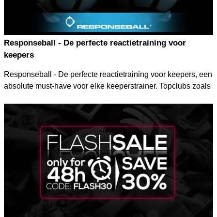
Responseball - De perfecte reactietraining voor
keepers
Responseball - De perfecte reactietraining voor keepers, een
absolute must-have voor elke keeperstrainer. Topclubs zoals
FC Liverpool, Barcelona, Manchester City en vele Nationale
teams trainen met de Responseball.