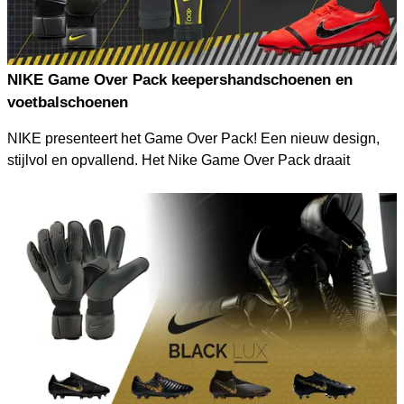
NIKE Game Over Pack keepershandschoenen en
voetbalschoenen
NIKE presenteert het Game Over Pack! Een nieuw design,
stijlvol en opvallend. Het Nike Game Over Pack draait
volledig om de "geef mij de bal maar, en ik beslis de
wedstrijd"-mentaliteit.