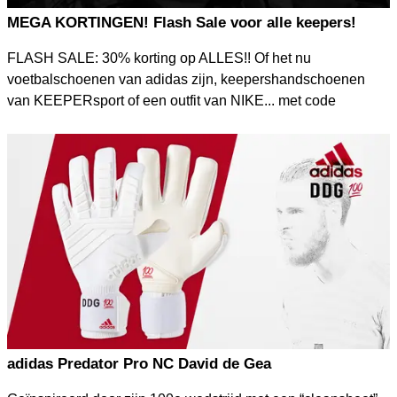
MEGA KORTINGEN! Flash Sale voor alle keepers!
FLASH SALE: 30% korting op ALLES!! Of het nu
voetbalschoenen van adidas zijn, keepershandschoenen
van KEEPERsport of een outfit van NIKE... met code
"FLASH30" bespaar je 30% op de adviesprijs!
adidas Predator Pro NC David de Gea