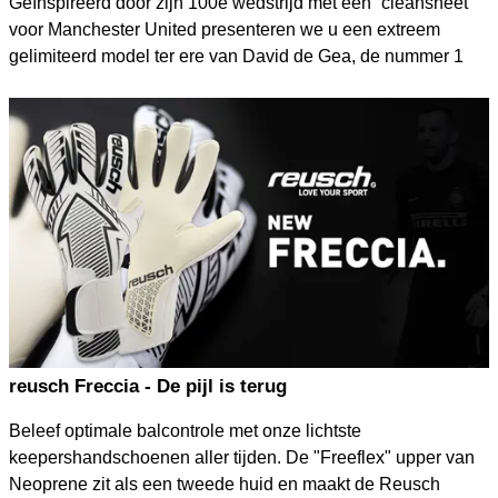
Geïnspireerd door zijn 100e wedstrijd met een “cleansheet”
voor Manchester United presenteren we u een extreem
gelimiteerd model ter ere van David de Gea, de nummer 1
van Manchester United en het Spaanse elftal. David de Gea,
spelend vanaf 2011 voor de club uit Manchester bereikte
deze mijlpaal tegen aartsrivaal FC Liverpool.
reusch Freccia - De pijl is terug
Beleef optimale balcontrole met onze lichtste
keepershandschoenen aller tijden. De "Freeflex" upper van
Neoprene zit als een tweede huid en maakt de Reusch