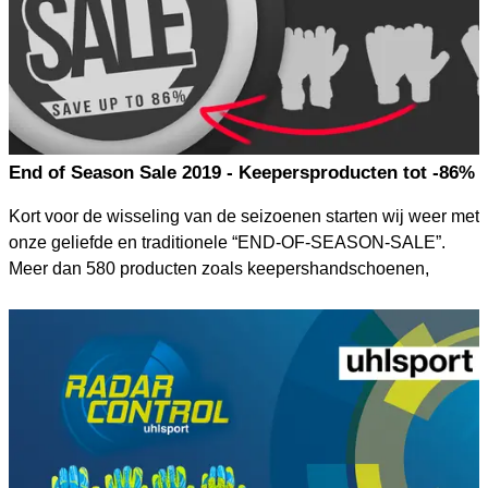
End of Season Sale 2019 - Keepersproducten tot -86%
Kort voor de wisseling van de seizoenen starten wij weer met
onze geliefde en traditionele “END-OF-SEASON-SALE”.
Meer dan 580 producten zoals keepershandschoenen,
keepershirts, voetbalschoenen en nog veel meer zijn nu te
bestellen voor onvoorstelbare kortingen tot maar liefst 86%!
Alle topmerken van de afgelopen collecties bestel je nu voor
sensationele prijzen. Wees er wel snel bij want op=op!