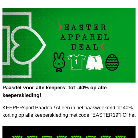
op elkaar afgestemd en de handschoenen zijn voorzien van
de fantastische nieuwe foam van adidas (URG1.0 &
URG2.0). Dit nieuwe whiteout-pack is nu verkrijgbaar bij
KEEPERsport!
Paasdel voor alle keepers: tot -40% op alle
keeperskleding!
KEEPERsport Paadeal! Alleen in het paasweekend tot 40%
korting op alle keeperskleding met code "EASTER19"! Of het
nu shirts van adidas zijn, underwear van KEEPERsport of
een outfit van NIKE, het maakt allemaal niet uit! 40% korting
op alle KEEPERsport kleding en 30% korting op alle andere