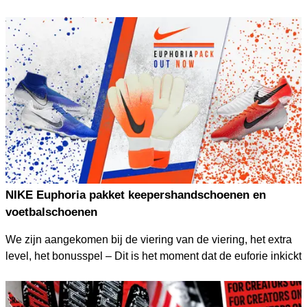
nieuwe One en Future voetbalschoenen en
keepershandschoenen zijn per direct bij KEEPERsport op
voorraad.
NIKE Euphoria pakket keepershandschoenen en
voetbalschoenen
We zijn aangekomen bij de viering van de viering, het extra
level, het bonusspel – Dit is het moment dat de euforie inkickt
en de emotionele momenten van het voetbal worden
gecreëerd. Nike presenteert de Euphoria Mode, het laatste
hoofdstuk van de Game Killer.