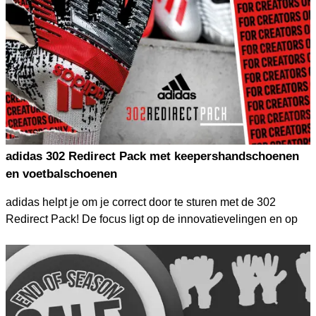
adidas 302 Redirect Pack met keepershandschoenen
en voetbalschoenen
adidas helpt je om je correct door te sturen met de 302
Redirect Pack! De focus ligt op de innovatievelingen en op
degenen die zich durven te onderscheiden van de massa.
O.a. een geniale update van de "Close-Fitting Bandage". Je
bepaalt zelf of je wel of geen sluiting wilt gebruiken en hoe je
deze wil gebruiken, volledig afgestemd op je eigen wensen
dus.