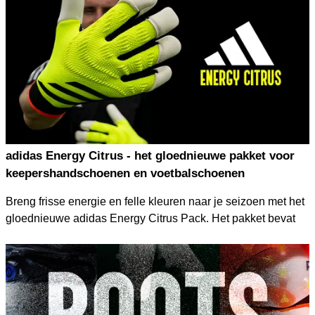
zullen de profs schitteren in dit geweldige nieuwe
kleurontwerp.
adidas Energy Citrus - het gloednieuwe pakket voor
keepershandschoenen en voetbalschoenen
Breng frisse energie en felle kleuren naar je seizoen met het
gloednieuwe adidas Energy Citrus Pack. Het pakket bevat
Predator & Copa keepershandschoenen, evenals de
bijpassende voetbalschoenen van de Silos Predator, Copa &
X - perfect gemaakt voor optimale prestaties en de
gebruikelijke iconische stijl.