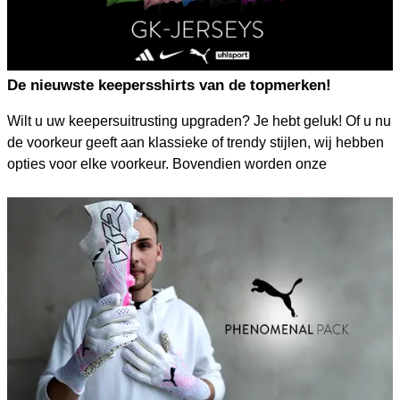
De nieuwste keepersshirts van de topmerken!
Wilt u uw keepersuitrusting upgraden? Je hebt geluk! Of u nu
de voorkeur geeft aan klassieke of trendy stijlen, wij hebben
opties voor elke voorkeur. Bovendien worden onze
jerseysets geleverd met alles wat je nodig hebt, inclusief
korte broeken en sokken, voor een onverslaanbare prijs. Blijf
voorop en verbeter uw prestaties met onze nieuwste
keeperstruien. Koop nu en bereid u voor op succes.