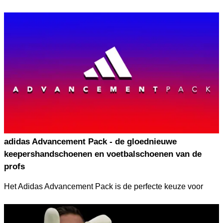
Duik in de wereld van de Varan8 Resist handschoenen en
enkele KEEPERsport kortingscode, korting, sale of deal-
ontdek hoe ze jouw spel naar een hoger niveau kunnen
actie en ontdek hier alles om zoveel mogelijk geld te
tillen.
besparen!
adidas Advancement Pack - de gloednieuwe
keepershandschoenen en voetbalschoenen van de
profs
Het Adidas Advancement Pack is de perfecte keuze voor
spelers die hun vaardigheden willen verbeteren. Het biedt
topprestaties voor zowel professionals als ambitieuze
sporters. Tijdens het Europees Kampioenschap in Duitsland