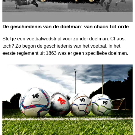
De geschiedenis van de doelman: van chaos tot orde
Stel je een voetbalwedstrijd voor zonder doelman. Chaos,
toch? Zo begon de geschiedenis van het voetbal. In het
eerste reglement uit 1863 was er geen specifieke doelman.
Elke speler mocht de bal met de hand aanraken. Het was
een spel zonder structuur.
In 1871 veranderde een nieuwe regel alles – plots mocht
slechts één speler zijn handen gebruiken op zijn eigen helft.
De rol van de doelman was echter nog niet duidelijk
gedefinieerd. De geboorte van de doelman moest nog
wachten.