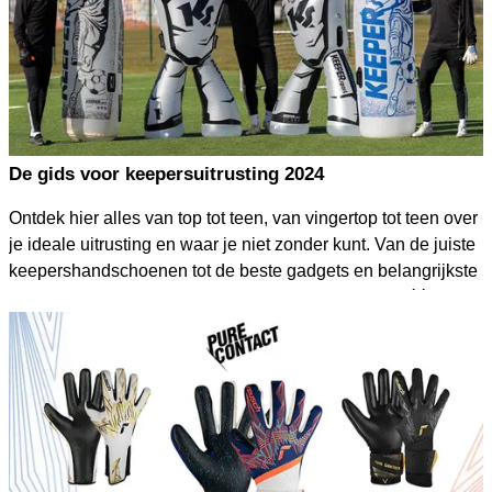
De gids voor keepersuitrusting 2024
Ontdek hier alles van top tot teen, van vingertop tot teen over
je ideale uitrusting en waar je niet zonder kunt. Van de juiste
keepershandschoenen tot de beste gadgets en belangrijkste
accessoires - dit alles vind je in de uitrustinggids in één
oogopslag!