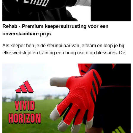
Rehab - Premium keepersuitrusting voor een
onverslaanbare prijs
Als keeper ben je de steunpilaar van je team en loop je bij
elke wedstrijd en training een hoog risico op blessures. De
nieuwe keepersonderkleding van Rehab biedt je de perfecte
bescherming en comfort om blessures te voorkomen en altijd
klaar voor actie te zijn. Deze speciaal ontwikkelde producten
– het ondershirt, de korte ondershorts en de lange
onderbroek – zijn afgestemd op de behoeften van keepers.
Vertrouw op de kwaliteit en innovatie van Rehab, zodat je je
volledig op je spel kunt concentreren, zonder angst voor
blessures.