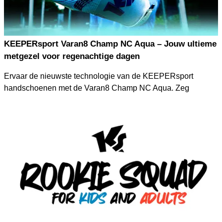
KEEPERsport Varan8 Champ NC Aqua – Jouw ultieme
metgezel voor regenachtige dagen
Ervaar de nieuwste technologie van de KEEPERsport
handschoenen met de Varan8 Champ NC Aqua. Zeg
vaarwel tegen de angst voor regen en gladde
omstandigheden! Speciaal ontworpen voor intensieve
wedstrijden en trainingen in de meest extreme
weersomstandigheden, biedt deze handschoen je
ongeëvenaarde grip en controle over de bal.
Met de Varan8 Champ NC Aqua ben je klaar om te
schitteren, zelfs in het slechtste weer. Dankzij de 4mm Aqua
Claw technologie garanderen we een veilige balcontrole,