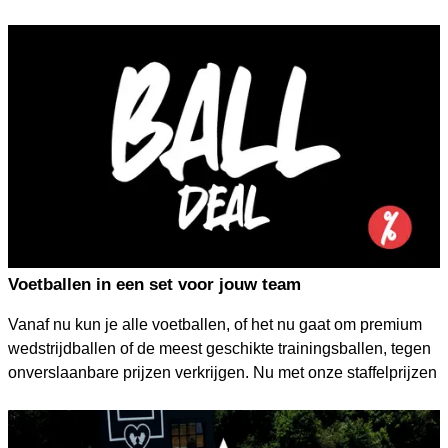
14. Juli. Nur bei KEEPERsport steht allein der Torwart im
Fokus und so erfährst du nur hier alles wissenswerte von
Torwarthandschuhen bis Statistiken!
Voetballen in een set voor jouw team
Vanaf nu kun je alle voetballen, of het nu gaat om premium
wedstrijdballen of de meest geschikte trainingsballen, tegen
onverslaanbare prijzen verkrijgen. Nu met onze staffelprijzen
vanaf 5, 10 en 15 voetballen!