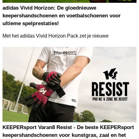
adidas Vivid Horizon: De gloednieuwe
keepershandschoenen en voetbalschoenen voor
ultieme spelprestaties!
Met het adidas Vivid Horizon Pack zet je nieuwe
standaarden op het veld. De keepershandschoenen zijn
verkrijgbaar in de Predator- en Copa-silo's, en voor de
voetbalschoenen kun je kiezen uit Predator, Copa en F50
modellen.
Verdedig je het doel of sprint je over het veld? Geen zorgen!
adidas Vivid Horizon biedt je de perfecte mix van innovatie,
comfort en precisie, zodat jij in elke situatie kunt domineren.
Ontdek de nieuwste highlights en ervaar hoe adidas jouw
spel zal revolutioneren!
KEEPERsport Varan8 Resist - De beste KEEPERsport
keepershandschoenen voor kunstgras, zaal en het