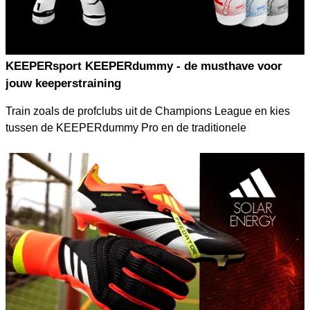
KEEPERsport KEEPERdummy - de musthave voor
jouw keeperstraining
Train zoals de profclubs uit de Champions League en kies
tussen de KEEPERdummy Pro en de traditionele
KEEPERdummies. Clubs als Paris Saint Germain of Bayern
München vertrouwen op de KEEPERdummy - hier kun je
zien waarom!