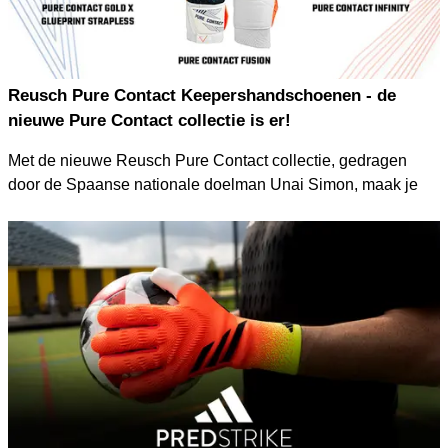
Reusch Pure Contact Keepershandschoenen - de
nieuwe Pure Contact collectie is er!
Met de nieuwe Reusch Pure Contact collectie, gedragen
door de Spaanse nationale doelman Unai Simon, maak je
een vliegende start in het nieuwe jaar 2024. Kies nu tussen
de Gold X Glueprint Strapless-, Fusion- of Infinity-modellen
bij KEEPERsport!