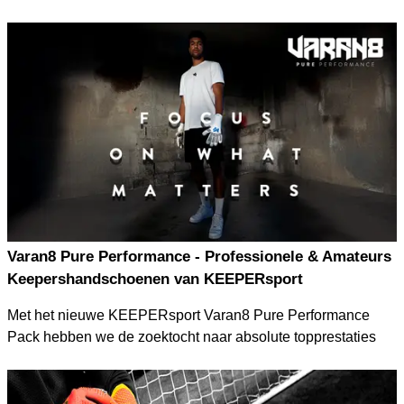
Ben je klaar om je prestaties op het veld naar een hoger
niveau te tillen? Ontdek dan het nieuwe PUMA Formula
Pack – met de nieuwste innovaties van de FUTURE, ULTRA
en King silo's.
Hoogwaardige materialen en baanbrekende technologieën
komen samen in dit pack om je een ongeëvenaarde
speelervaring te bieden.
Varan8 Pure Performance - Professionele & Amateurs
Keepershandschoenen van KEEPERsport
Met het nieuwe KEEPERsport Varan8 Pure Performance
Pack hebben we de zoektocht naar absolute topprestaties
voor alle keepers naar een hoger niveau getild. In nauwe
samenwerking met onze gepassioneerde gemeenschap en
na talloze veldtesten hebben we handschoenen gecreëerd