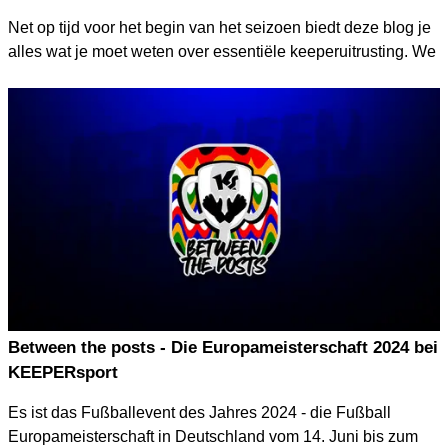
Net op tijd voor het begin van het seizoen biedt deze blog je
alles wat je moet weten over essentiële keeperuitrusting. We
laten je zien welke items onmisbaar zijn en hoe je ervan
profiteert. Van de beste keepershandschoenen tot
hoogwaardige shirts en gespecialiseerde keeperuitrusting –
hier vind je alle belangrijke informatie om volledig uitgerust
aan het nieuwe seizoen te beginnen en je volledige
potentieel te bereiken.
Between the posts - Die Europameisterschaft 2024 bei
KEEPERsport
Es ist das Fußballevent des Jahres 2024 - die Fußball
Europameisterschaft in Deutschland vom 14. Juni bis zum