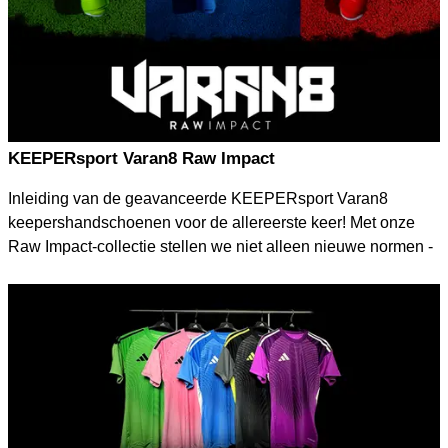
acceleratie en optimale balcontrole.
KEEPERsport Varan8 Raw Impact
Inleiding van de geavanceerde KEEPERsport Varan8
keepershandschoenen voor de allereerste keer! Met onze
Raw Impact-collectie stellen we niet alleen nieuwe normen -
we herschrijven ze, waardoor doelmannen overal
geïnspireerd worden om hogere hoogten te bereiken!